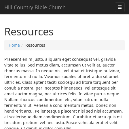
Hill Country Bible Church
Resources
Home
Resources
Praesent enim justo, aliquam eget consequat vel, gravida
vitae tellus. Sed metus diam, accumsan ut velit at, auctor
rhoncus massa. In neque nisi, volutpat et tristique pulvinar,
fermentum id nulla. Vivamus sodales pharetra dui sit amet
ultricies. Class aptent taciti sociosqu ad litora torquent per
conubia nostra, per inceptos himenaeos. Pellentesque sit
amet auctor magna, nec ultrices felis. In vitae purus neque.
Nullam rhoncus condimentum elit, vitae rutrum nulla
fermentum ut. Aenean a condimentum metus. Donec non
hendrerit arcu. Pellentesque placerat nisi sed nisi accumsan,
at scelerisque diam condimentum. Curabitur et arcu quis mi
tincidunt pretium vel nec justo. Fusce vehicula erat et velit
congue, ut dapibus dolor convallis.